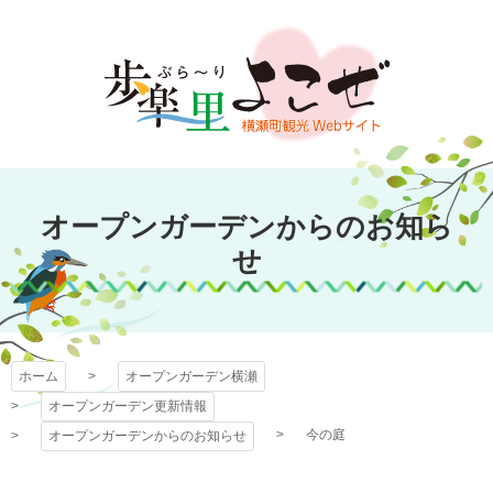
コ
ン
テ
ン
ツ
本
文
オープンガーデン
へ
オープンガーデンからのお知ら
ス
横瀬
キ
せ
ッ
プ
ホーム
オープンガーデン横瀬
オープンガーデン更新情報
今の庭
オープンガーデンからのお知らせ