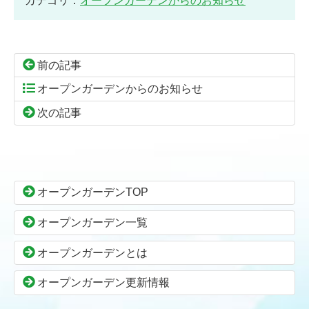
カテゴリ：
オープンガーデンからのお知らせ
前の記事
オープンガーデンからのお知らせ
次の記事
コ
ペ
ン
ー
テ
ジ
ン
の
オープンガーデンTOP
ツ
先
本
頭
オープンガーデン一覧
文
へ
の
戻
オープンガーデンとは
先
る
頭
オープンガーデン更新情報
へ