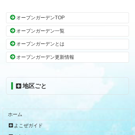
テ
ジ
ン
の
オープンガーデンTOP
ツ
先
本
頭
オープンガーデン一覧
文
へ
の
戻
オープンガーデンとは
先
る
頭
オープンガーデン更新情報
へ
戻
る
地区ごと
ホーム
よこぜガイド