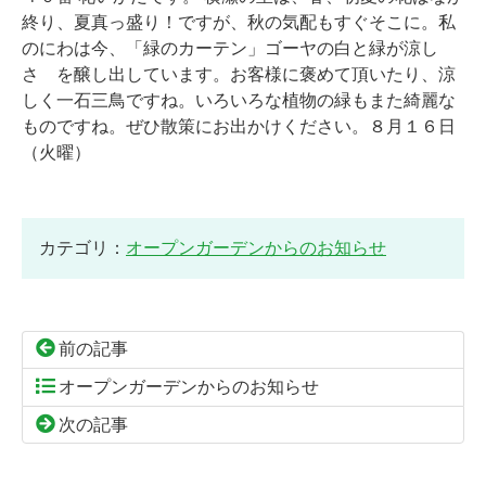
終り、夏真っ盛り！ですが、秋の気配もすぐそこに。私
のにわは今、「緑のカーテン」ゴーヤの白と緑が涼し
さ を醸し出しています。お客様に褒めて頂いたり、涼
しく一石三鳥ですね。いろいろな植物の緑もまた綺麗な
ものですね。ぜひ散策にお出かけください。８月１６日
（火曜）
カテゴリ：
オープンガーデンからのお知らせ
前の記事
オープンガーデンからのお知らせ
次の記事
コ
ペ
ン
ー