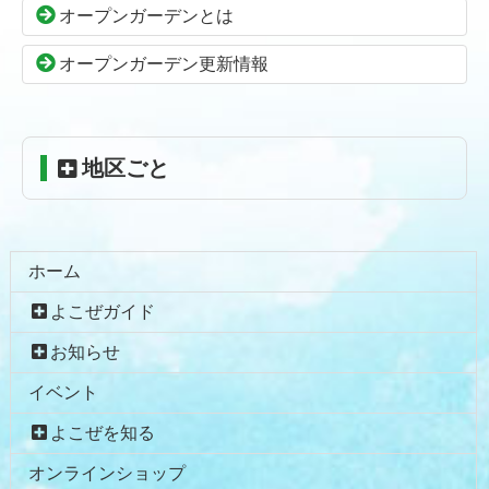
の
戻
オープンガーデンとは
先
る
頭
オープンガーデン更新情報
へ
戻
る
地区ごと
ホーム
よこぜガイド
お知らせ
イベント
よこぜを知る
オンラインショップ