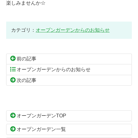
楽しみませんか☆
カテゴリ：
オープンガーデンからのお知らせ
前の記事
オープンガーデンからのお知らせ
次の記事
コ
ペ
ン
ー
テ
ジ
ン
の
オープンガーデンTOP
ツ
先
本
頭
オープンガーデン一覧
文
へ