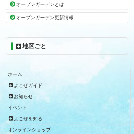
の
戻
オープンガーデンとは
先
る
頭
オープンガーデン更新情報
へ
戻
る
地区ごと
ホーム
よこぜガイド
お知らせ
イベント
よこぜを知る
オンラインショップ