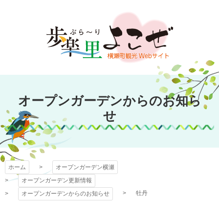
コ
ン
テ
ン
ツ
本
文
オープンガーデン
へ
オープンガーデンからのお知ら
ス
横瀬
キ
せ
ッ
プ
ホーム
オープンガーデン横瀬
オープンガーデン更新情報
牡丹
オープンガーデンからのお知らせ