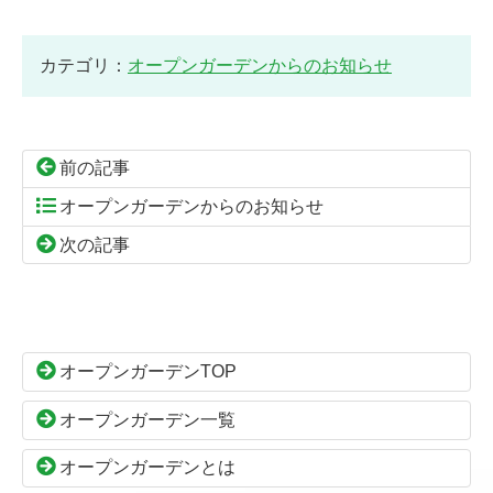
カテゴリ：
オープンガーデンからのお知らせ
前の記事
オープンガーデンからのお知らせ
次の記事
コ
ペ
ン
ー
テ
ジ
ン
の
オープンガーデンTOP
ツ
先
本
頭
オープンガーデン一覧
文
へ
の
戻
オープンガーデンとは
先
る