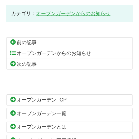
カテゴリ：
オープンガーデンからのお知らせ
前の記事
オープンガーデンからのお知らせ
次の記事
コ
ペ
ン
ー
テ
ジ
ン
の
オープンガーデンTOP
ツ
先
本
頭
オープンガーデン一覧
文
へ
の
戻
オープンガーデンとは
先
る