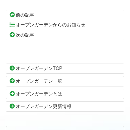
前の記事
オープンガーデンからのお知らせ
次の記事
コ
ペ
ン
ー
テ
ジ
ン
の
オープンガーデンTOP
ツ
先
本
頭
オープンガーデン一覧
文
へ
の
戻
オープンガーデンとは
先
る
頭
オープンガーデン更新情報
へ
戻
る