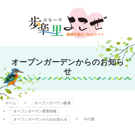
コ
ン
テ
ン
ツ
本
文
オープンガーデン
へ
オープンガーデンからのお知ら
ス
横瀬
キ
せ
ッ
プ
ホーム
オープンガーデン横瀬
オープンガーデン更新情報
今の庭
オープンガーデンからのお知らせ