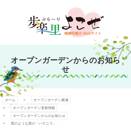
コ
ン
テ
ン
ツ
本
文
オープンガーデン
へ
オープンガーデンからのお知ら
ス
横瀬
キ
せ
ッ
プ
ホーム
オープンガーデン横瀬
オープンガーデン更新情報
オープンガーデンからのお知らせ
星のような形の「ハナニラ」