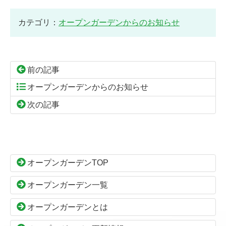
カテゴリ：
オープンガーデンからのお知らせ
前の記事
オープンガーデンからのお知らせ
次の記事
コ
ペ
ン
ー
テ
ジ
ン
の
オープンガーデンTOP
ツ
先
本
頭
オープンガーデン一覧
文
へ
の
戻
オープンガーデンとは
先
る