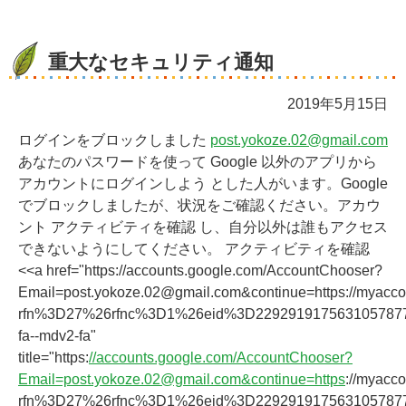
重大なセキュリティ通知
2019年5月15日
ログインをブロックしました
post.yokoze.02@gmail.com
あなたのパスワードを使って Google 以外のアプリから
アカウントにログインしよう とした人がいます。Google
でブロックしましたが、状況をご確認ください。アカウ
ント アクティビティを確認 し、自分以外は誰もアクセス
できないようにしてください。 アクティビティを確認
<<a href="https://accounts.google.com/AccountChooser?
Email=post.yokoze.02@gmail.com&continue=https://myacco
rfn%3D27%26rfnc%3D1%26eid%3D229291917563105787
fa--mdv2-fa"
title="https:
//accounts.google.com/AccountChooser?
Email=post.yokoze.02@gmail.com&continue=https
://myacc
rfn%3D27%26rfnc%3D1%26eid%3D229291917563105787