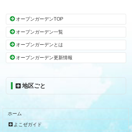
ン
ー
テ
ジ
ン
の
オープンガーデンTOP
ツ
先
本
頭
オープンガーデン一覧
文
へ
の
戻
オープンガーデンとは
先
る
頭
オープンガーデン更新情報
へ
戻
る
地区ごと
ホーム
よこぜガイド