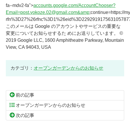
fa--mdv2-fa">
accounts.google.com/AccountChooser?
Email=post.yokoze.02@gmail.com&amp
;continue=https://
rfn%3D27%26rfnc%3D1%26eid%3D229291917563105787
このメールは Google のアカウントやサービスの重要な
変更についてお知らせするた めにお送りしています。 ©
2019 Google LLC, 1600 Amphitheatre Parkway, Mountain
View, CA 94043, USA
カテゴリ：
オープンガーデンからのお知らせ
前の記事
オープンガーデンからのお知らせ
次の記事
コ
ペ