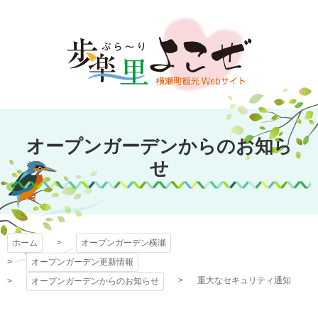
コ
ン
テ
ン
ツ
本
文
オープンガーデン
へ
オープンガーデンからのお知ら
ス
横瀬
キ
せ
ッ
プ
ホーム
オープンガーデン横瀬
オープンガーデン更新情報
重大なセキュリティ通知
オープンガーデンからのお知らせ