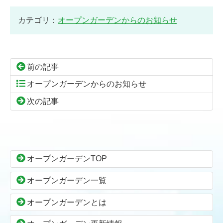
カテゴリ：
オープンガーデンからのお知らせ
前の記事
オープンガーデンからのお知らせ
次の記事
コ
ペ
ン
ー
テ
ジ
ン
の
オープンガーデンTOP
ツ
先
本
頭
オープンガーデン一覧
文
へ
の
戻
オープンガーデンとは
先
る