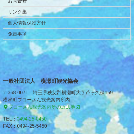
お問合せ
リンク集
個人情報保護方針
免責事項
一般社団法人 横瀬町観光協会
〒368-0071 埼玉県秩父郡横瀬町大字芦ヶ久保159
横瀬町ブコーさん観光案内所内
ブコーさん観光案内所の近辺地図
TEL：
0494-25-0450
FAX：0494-25-5450