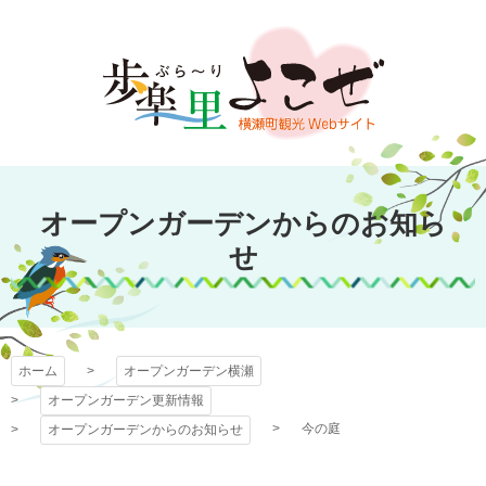
コ
ン
テ
ン
ツ
本
文
オープンガーデン
へ
オープンガーデンからのお知ら
ス
横瀬
キ
せ
ッ
プ
ホーム
オープンガーデン横瀬
オープンガーデン更新情報
今の庭
オープンガーデンからのお知らせ