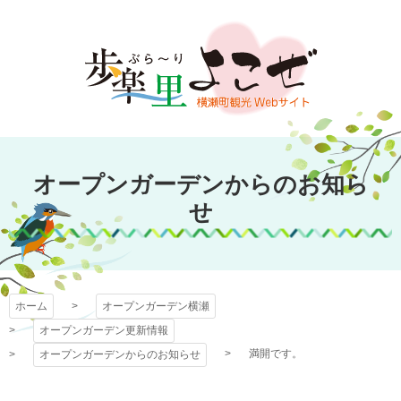
コ
ン
テ
ン
ツ
本
文
オープンガーデン
へ
オープンガーデンからのお知ら
ス
横瀬
キ
せ
ッ
プ
ホーム
オープンガーデン横瀬
オープンガーデン更新情報
満開です。
オープンガーデンからのお知らせ