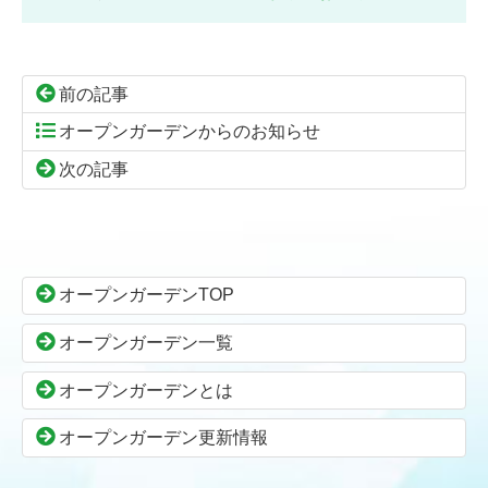
前の記事
オープンガーデンからのお知らせ
次の記事
コ
ペ
ン
ー
テ
ジ
ン
の
オープンガーデンTOP
ツ
先
本
頭
オープンガーデン一覧
文
へ
の
戻
オープンガーデンとは
先
る
頭
オープンガーデン更新情報
へ