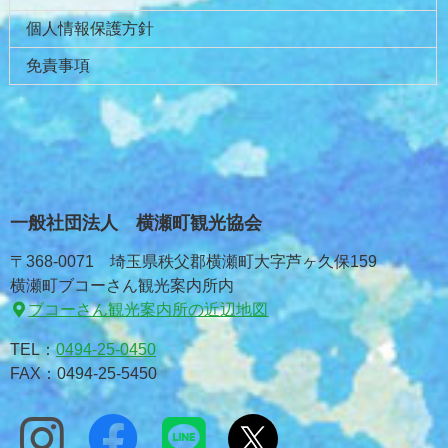
個人情報保護方針
免責事項
一般社団法人 横瀬町観光協会
〒368-0071 埼玉県秩父郡横瀬町大字芦ヶ久保159
横瀬町ブコーさん観光案内所内
ブコーさん観光案内所の近辺地図
TEL：
0494-25-0450
FAX：0494-25-5450