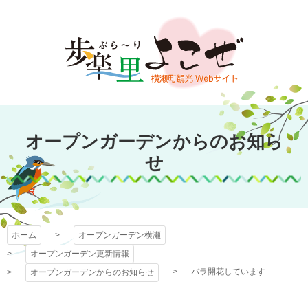
コ
ン
テ
ン
ツ
本
文
オープンガーデン
へ
オープンガーデンからのお知ら
ス
横瀬
キ
せ
ッ
プ
ホーム
オープンガーデン横瀬
オープンガーデン更新情報
バラ開花しています
オープンガーデンからのお知らせ