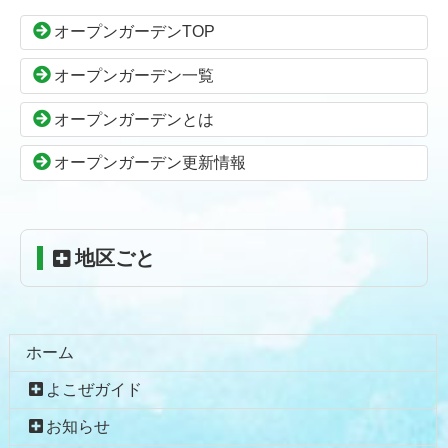
ン
の
オープンガーデンTOP
ツ
先
本
頭
オープンガーデン一覧
文
へ
の
戻
オープンガーデンとは
先
る
頭
オープンガーデン更新情報
へ
戻
る
地区ごと
ホーム
よこぜガイド
お知らせ