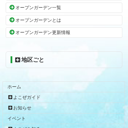
本
頭
オープンガーデン一覧
文
へ
の
戻
オープンガーデンとは
先
る
頭
オープンガーデン更新情報
へ
戻
る
地区ごと
ホーム
よこぜガイド
お知らせ
イベント