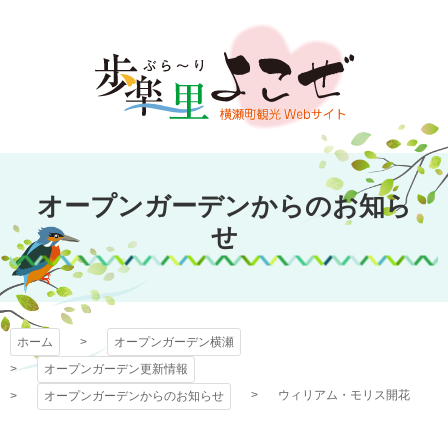
コ
ン
テ
ン
ツ
本
文
オープンガーデン
へ
オープンガーデンからのお知ら
ス
横瀬
キ
せ
ッ
プ
ホーム
オープンガーデン横瀬
オープンガーデン更新情報
ウィリアム・モリス開花
オープンガーデンからのお知らせ