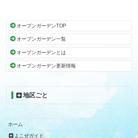
ン
ー
テ
ジ
ン
の
オープンガーデンTOP
ツ
先
本
頭
オープンガーデン一覧
文
へ
の
戻
オープンガーデンとは
先
る
頭
オープンガーデン更新情報
へ
戻
る
地区ごと
ホーム
よこぜガイド