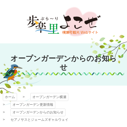
コ
ン
テ
ン
ツ
本
文
オープンガーデン
へ
オープンガーデンからのお知ら
ス
横瀬
キ
せ
ッ
プ
ホーム
オープンガーデン横瀬
オープンガーデン更新情報
オープンガーデンからのお知らせ
セアノサスとジェームズギャルウェイ