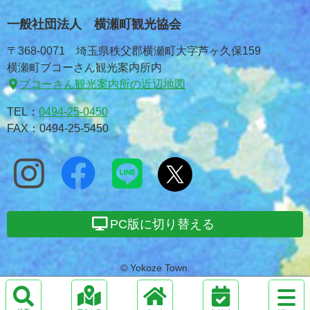
一般社団法人 横瀬町観光協会
〒368-0071 埼玉県秩父郡横瀬町大字芦ヶ久保159
横瀬町ブコーさん観光案内所内
ブコーさん観光案内所の近辺地図
TEL：
0494-25-0450
FAX：0494-25-5450
PC版に切り替える
© Yokoze Town.
サ
イ