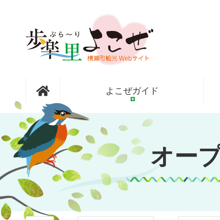
コ
ン
テ
ン
ツ
本
文
オープンガ
へ
よこぜガイド
ス
キ
ッ
ーデン横瀬
プ
オー