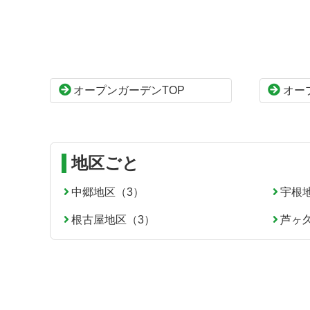
ン
ー
テ
ジ
ン
の
ツ
先
本
頭
オープンガーデンTOP
オー
文
へ
の
戻
先
る
頭
へ
地区ごと
戻
る
中郷地区（3）
宇根
根古屋地区（3）
芦ヶ