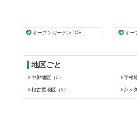
テ
ジ
ン
の
ツ
先
本
頭
オープンガーデンTOP
オー
文
へ
の
戻
先
る
頭
へ
地区ごと
戻
る
中郷地区（3）
宇根
根古屋地区（3）
芦ヶ