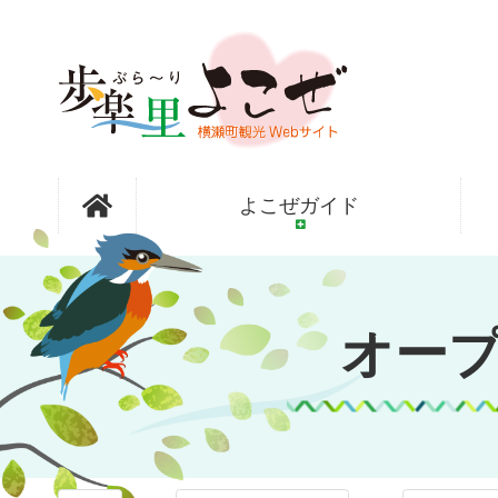
コ
ン
テ
ン
ツ
本
文
オープンガ
へ
よこぜガイド
ス
キ
ッ
ーデン横瀬
プ
オー