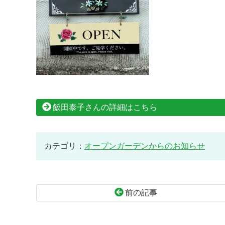
飯田泰子さんの詳細はこちら
カテゴリ：
オープンガーデンからのお知らせ
前の記事
コ
ペ
ン
ー