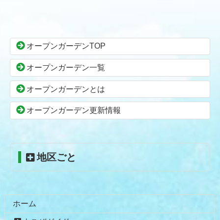
コ
ペ
ン
ー
テ
ジ
ン
の
オープンガーデンTOP
ツ
先
本
頭
オープンガーデン一覧
文
へ
の
戻
オープンガーデンとは
先
る
頭
オープンガーデン更新情報
へ
戻
る
地区ごと
ホーム