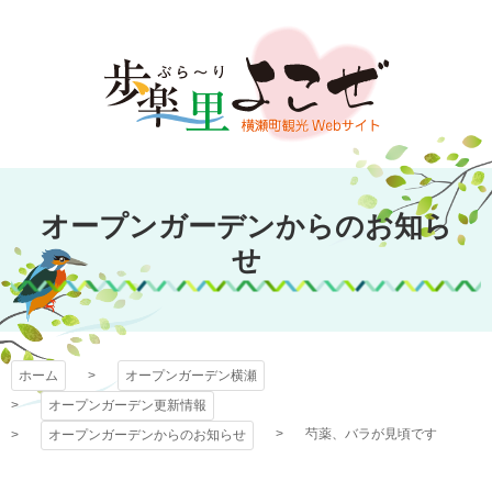
コ
ン
テ
ン
ツ
本
文
オープンガーデン
へ
オープンガーデンからのお知ら
ス
横瀬
キ
せ
ッ
プ
ホーム
オープンガーデン横瀬
オープンガーデン更新情報
芍薬、バラが見頃です
オープンガーデンからのお知らせ