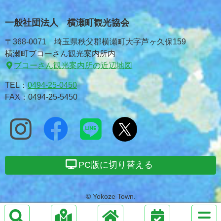
一般社団法人 横瀬町観光協会
〒368-0071 埼玉県秩父郡横瀬町大字芦ヶ久保159
横瀬町ブコーさん観光案内所内
ブコーさん観光案内所の近辺地図
TEL：
0494-25-0450
FAX：0494-25-5450
PC版に切り替える
© Yokoze Town.
サ