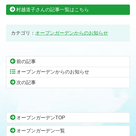
村越道子さんの記事一覧はこちら
カテゴリ：
オープンガーデンからのお知らせ
前の記事
オープンガーデンからのお知らせ
次の記事
コ
ペ
ン
ー
テ
ジ
ン
の
オープンガーデンTOP
ツ
先
本
頭
オープンガーデン一覧
文
へ