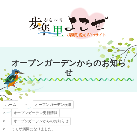
コ
ン
テ
ン
ツ
本
文
オープンガーデン
へ
オープンガーデンからのお知ら
ス
横瀬
キ
せ
ッ
プ
ホーム
オープンガーデン横瀬
オープンガーデン更新情報
オープンガーデンからのお知らせ
ミモザ満開になりました。