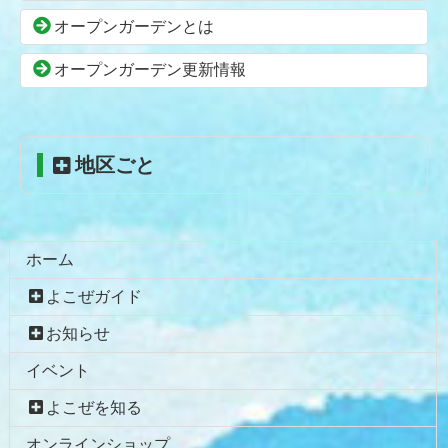
の
戻
オープンガーデンとは
先
る
頭
オープンガーデン更新情報
へ
戻
る
地区ごと
ホーム
よこぜガイド
お知らせ
イベント
よこぜを知る
オンラインショップ