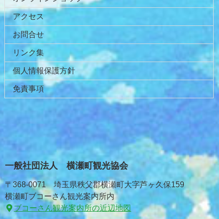
アクセス
お問合せ
リンク集
個人情報保護方針
免責事項
一般社団法人 横瀬町観光協会
〒368-0071 埼玉県秩父郡横瀬町大字芦ヶ久保159
横瀬町ブコーさん観光案内所内
ブコーさん観光案内所の近辺地図