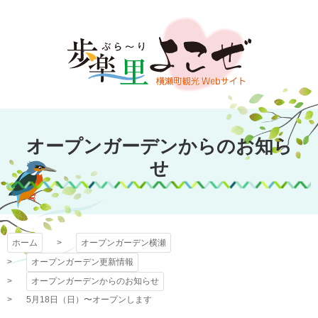
コ
ン
テ
ン
ツ
本
文
オープンガーデン
へ
オープンガーデンからのお知ら
ス
横瀬
キ
せ
ッ
プ
ホーム
オープンガーデン横瀬
オープンガーデン更新情報
オープンガーデンからのお知らせ
5月18日（日）〜オープンします