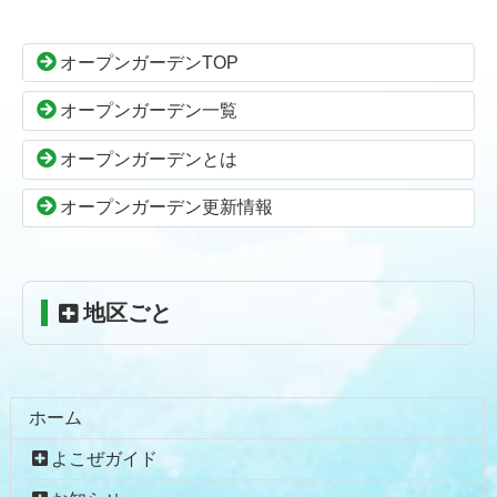
テ
ジ
ン
の
オープンガーデンTOP
ツ
先
本
頭
オープンガーデン一覧
文
へ
の
戻
オープンガーデンとは
先
る
頭
オープンガーデン更新情報
へ
戻
る
地区ごと
ホーム
よこぜガイド