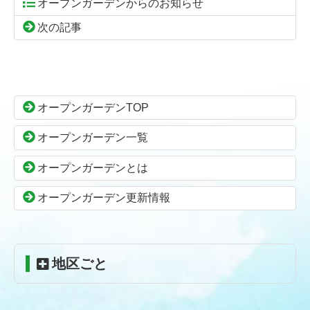
オープンガーデンからのお知らせ
次の記事
コ
ペ
ン
ー
テ
ジ
ン
の
オープンガーデンTOP
ツ
先
本
頭
オープンガーデン一覧
文
へ
の
戻
オープンガーデンとは
先
る
頭
オープンガーデン更新情報
へ
戻
る
地区ごと