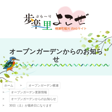
コ
ン
テ
ン
ツ
本
文
オープンガーデン
へ
オープンガーデンからのお知ら
ス
横瀬
キ
せ
ッ
プ
ホーム
オープンガーデン横瀬
オープンガーデン更新情報
オープンガーデンからのお知らせ
30日（土）が最終日になります