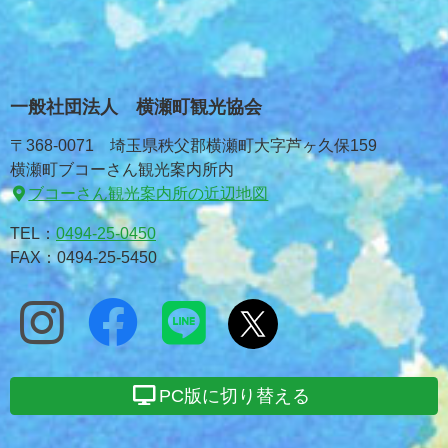
一般社団法人 横瀬町観光協会
〒368-0071 埼玉県秩父郡横瀬町大字芦ヶ久保159
横瀬町ブコーさん観光案内所内
ブコーさん観光案内所の近辺地図
TEL：
0494-25-0450
FAX：0494-25-5450
PC版に切り替える