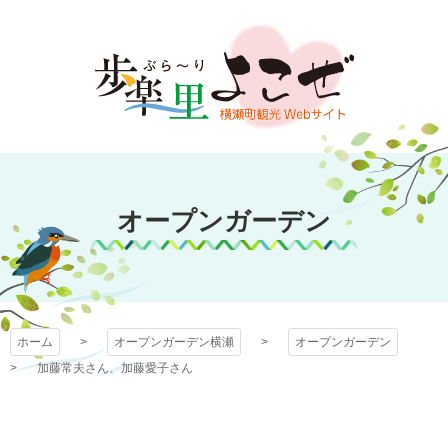
コ
ン
テ
ン
ツ
本
文
オープンガーデン
へ
ス
オープンガーデン
横瀬
キ
ッ
プ
ホーム
オープンガーデン横瀬
オープンガーデン
加藤常夫さん、加藤愛子さん