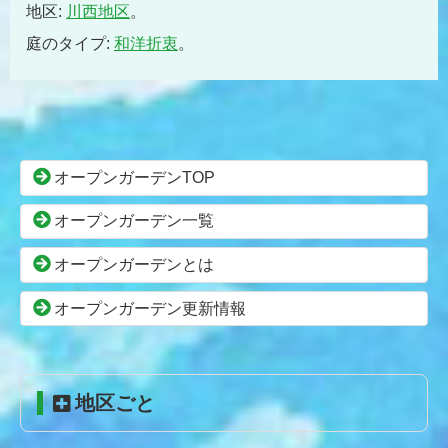
地区:
川西地区
。
庭のタイプ:
和洋折衷
。
コ
ペ
ン
ー
テ
ジ
ン
の
オープンガーデンTOP
ツ
先
本
頭
オープンガーデン一覧
文
へ
の
戻
オープンガーデンとは
先
る
頭
オープンガーデン更新情報
へ
戻
る
地区ごと