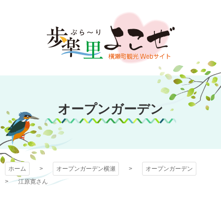
コ
ン
テ
ン
ツ
本
文
オープンガーデン
へ
ス
オープンガーデン
横瀬
キ
ッ
プ
ホーム
オープンガーデン横瀬
オープンガーデン
江原寛さん