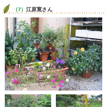
（7）
江原寛さん