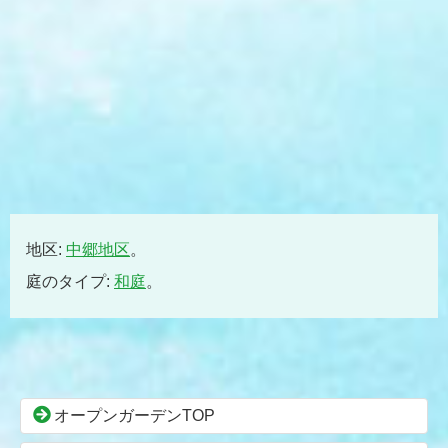
地区:
中郷地区
。
庭のタイプ:
和庭
。
コ
ペ
ン
ー
テ
ジ
ン
の
オープンガーデンTOP
ツ
先