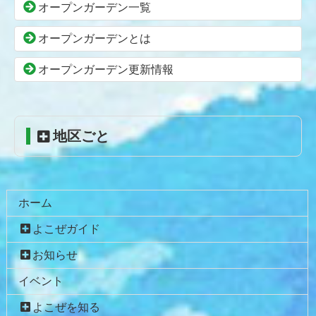
本
頭
オープンガーデン一覧
文
へ
の
戻
オープンガーデンとは
先
る
頭
オープンガーデン更新情報
へ
戻
る
地区ごと
ホーム
よこぜガイド
お知らせ
イベント
よこぜを知る