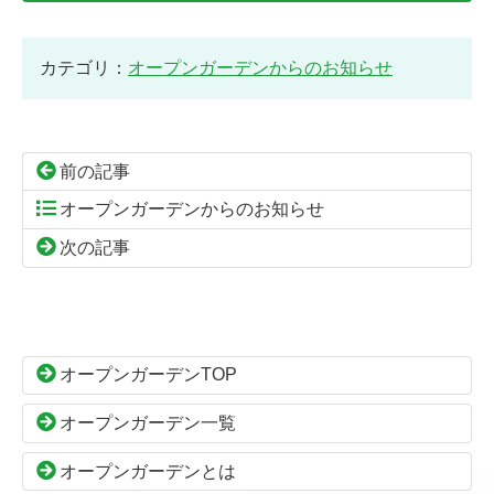
カテゴリ：
オープンガーデンからのお知らせ
前の記事
オープンガーデンからのお知らせ
次の記事
コ
ペ
ン
ー
テ
ジ
ン
の
オープンガーデンTOP
ツ
先
本
頭
オープンガーデン一覧
文
へ
の
戻
オープンガーデンとは
先
る