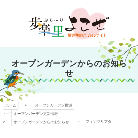
コ
ン
テ
ン
ツ
本
文
オープンガーデン
へ
オープンガーデンからのお知ら
ス
横瀬
キ
せ
ッ
プ
ホーム
オープンガーデン横瀬
オープンガーデン更新情報
フィンブリアタ
オープンガーデンからのお知らせ