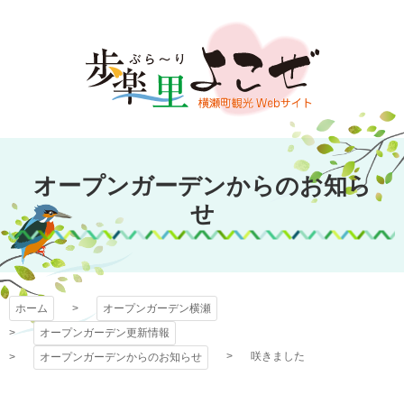
コ
ン
テ
ン
ツ
本
文
オープンガーデン
へ
オープンガーデンからのお知ら
ス
横瀬
キ
せ
ッ
プ
ホーム
オープンガーデン横瀬
オープンガーデン更新情報
咲きました
オープンガーデンからのお知らせ