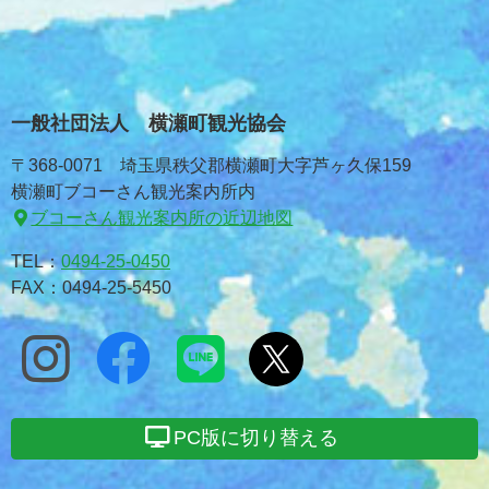
一般社団法人 横瀬町観光協会
〒368-0071 埼玉県秩父郡横瀬町大字芦ヶ久保159
横瀬町ブコーさん観光案内所内
ブコーさん観光案内所の近辺地図
TEL：
0494-25-0450
FAX：0494-25-5450
PC版に切り替える