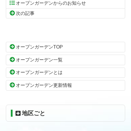
オープンガーデンからのお知らせ
次の記事
コ
ペ
ン
ー
テ
ジ
ン
の
オープンガーデンTOP
ツ
先
本
頭
オープンガーデン一覧
文
へ
の
戻
オープンガーデンとは
先
る
頭
オープンガーデン更新情報
へ
戻
る
地区ごと