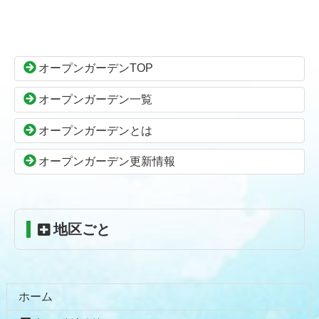
コ
ペ
ン
ー
テ
ジ
ン
の
オープンガーデンTOP
ツ
先
本
頭
オープンガーデン一覧
文
へ
の
戻
オープンガーデンとは
先
る
頭
オープンガーデン更新情報
へ
戻
る
地区ごと
ホーム