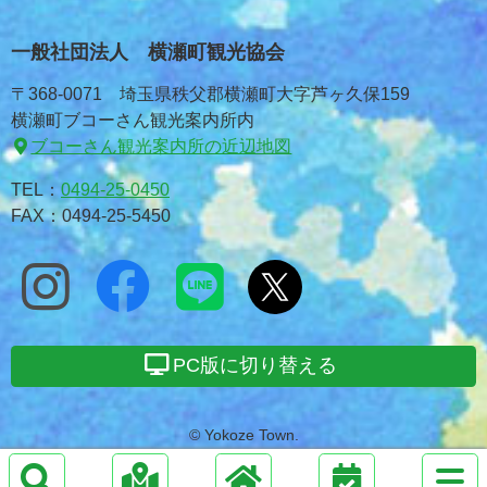
一般社団法人 横瀬町観光協会
〒368-0071 埼玉県秩父郡横瀬町大字芦ヶ久保159
横瀬町ブコーさん観光案内所内
ブコーさん観光案内所の近辺地図
TEL：
0494-25-0450
FAX：0494-25-5450
PC版に切り替える
© Yokoze Town.
サ