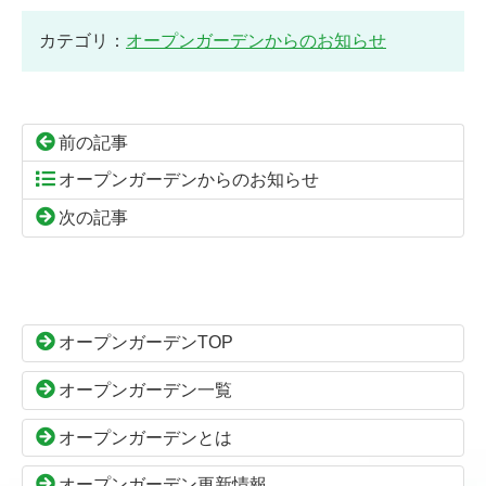
カテゴリ：
オープンガーデンからのお知らせ
前の記事
オープンガーデンからのお知らせ
次の記事
コ
ペ
ン
ー
テ
ジ
ン
の
オープンガーデンTOP
ツ
先
本
頭
オープンガーデン一覧
文
へ
の
戻
オープンガーデンとは
先
る
頭
オープンガーデン更新情報