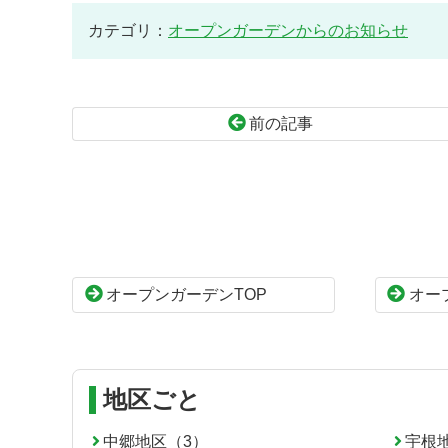
カテゴリ：
オープンガーデンからのお知らせ
前の記事
コ
ペ
ン
ー
テ
ジ
ン
の
ツ
先
本
頭
オープンガーデンTOP
オー
文
へ
の
戻
先
る
頭
へ
地区ごと
戻
る
中郷地区（3）
宇根