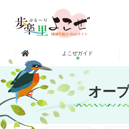
コ
ン
テ
ン
ツ
本
文
オープンガ
へ
よこぜガイド
ス
キ
ッ
ーデン横瀬
プ
オー