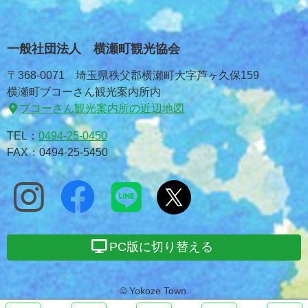
一般社団法人 横瀬町観光協会
〒368-0071 埼玉県秩父郡横瀬町大字芦ヶ久保159
横瀬町ブコーさん観光案内所内
ブコーさん観光案内所の近辺地図
TEL：
0494-25-0450
FAX：0494-25-5450
PC版に切り替える
© Yokoze Town.