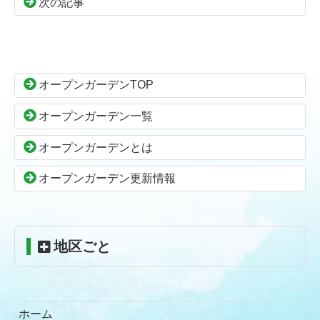
次の記事
コ
ペ
ン
ー
テ
ジ
ン
の
オープンガーデンTOP
ツ
先
本
頭
オープンガーデン一覧
文
へ
の
戻
オープンガーデンとは
先
る
頭
オープンガーデン更新情報
へ
戻
る
地区ごと
ホーム