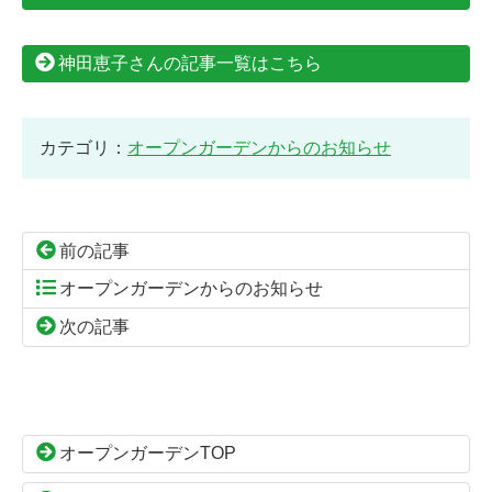
神田恵子さんの記事一覧はこちら
カテゴリ：
オープンガーデンからのお知らせ
前の記事
オープンガーデンからのお知らせ
次の記事
コ
ペ
ン
ー
テ
ジ
ン
の
オープンガーデンTOP
ツ
先
本
頭