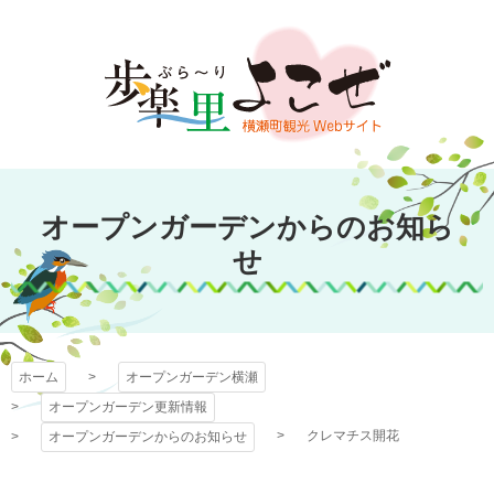
コ
ン
テ
ン
ツ
本
文
オープンガーデン
へ
オープンガーデンからのお知ら
ス
横瀬
キ
せ
ッ
プ
ホーム
オープンガーデン横瀬
オープンガーデン更新情報
クレマチス開花
オープンガーデンからのお知らせ