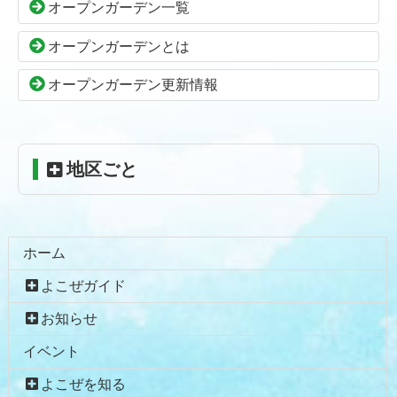
オープンガーデン一覧
文
へ
の
戻
オープンガーデンとは
先
る
頭
オープンガーデン更新情報
へ
戻
る
地区ごと
ホーム
よこぜガイド
お知らせ
イベント
よこぜを知る