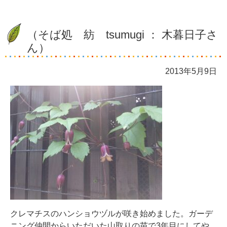
（そば処 紡 tsumugi ： 木暮日子さ
ん）
2013年5月9日
クレマチスのハンショウヅルが咲き始めました。ガーデ
ニング仲間からいただいた山取りの苗で3年目にしてや