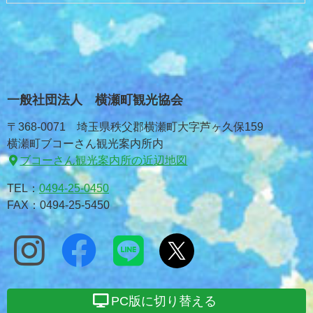
一般社団法人 横瀬町観光協会
〒368-0071 埼玉県秩父郡横瀬町大字芦ヶ久保159
横瀬町ブコーさん観光案内所内
ブコーさん観光案内所の近辺地図
TEL：
0494-25-0450
FAX：0494-25-5450
PC版に切り替える