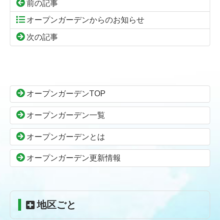
前の記事
オープンガーデンからのお知らせ
次の記事
コ
ペ
ン
ー
テ
ジ
ン
の
オープンガーデンTOP
ツ
先
本
頭
オープンガーデン一覧
文
へ
の
戻
オープンガーデンとは
先
る
頭
オープンガーデン更新情報
へ
戻
る
地区ごと