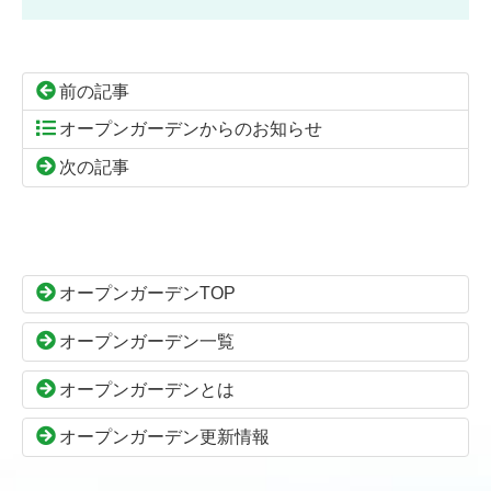
前の記事
オープンガーデンからのお知らせ
次の記事
コ
ペ
ン
ー
テ
ジ
ン
の
オープンガーデンTOP
ツ
先
本
頭
オープンガーデン一覧
文
へ
の
戻
オープンガーデンとは
先
る
頭
オープンガーデン更新情報
へ
戻