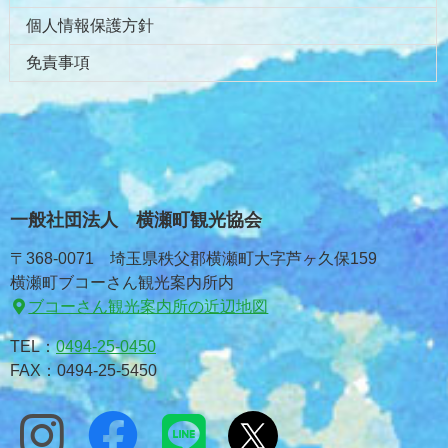
個人情報保護方針
免責事項
一般社団法人 横瀬町観光協会
〒368-0071 埼玉県秩父郡横瀬町大字芦ヶ久保159
横瀬町ブコーさん観光案内所内
ブコーさん観光案内所の近辺地図
TEL：
0494-25-0450
FAX：0494-25-5450