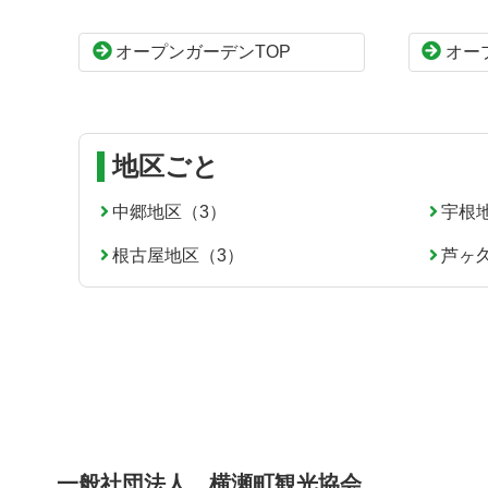
ツ
先
本
頭
オープンガーデンTOP
オー
文
へ
の
戻
先
る
頭
へ
地区ごと
戻
る
中郷地区（3）
宇根
根古屋地区（3）
芦ヶ
一般社団法人 横瀬町観光協会