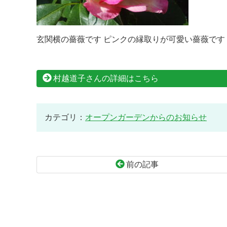
玄関横の薔薇です ピンクの縁取りが可愛い薔薇です
村越道子さんの詳細はこちら
カテゴリ：
オープンガーデンからのお知らせ
前の記事
コ
ペ
ン
ー
テ
ジ
ン
の