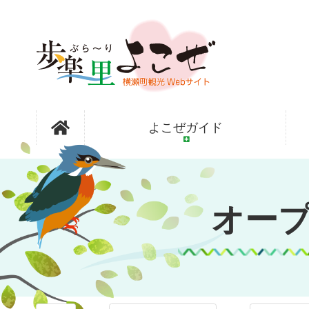
コ
ン
テ
ン
ツ
本
文
オープンガ
へ
よこぜガイド
ス
キ
ッ
ーデン横瀬
プ
オー