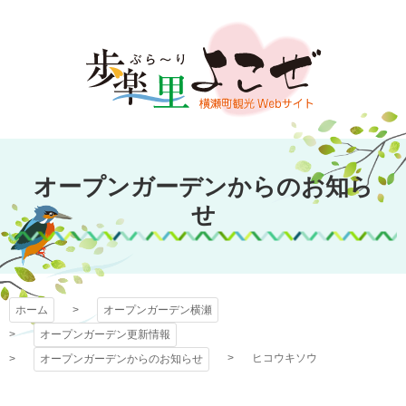
コ
ン
テ
ン
ツ
本
文
オープンガーデン
へ
オープンガーデンからのお知ら
ス
横瀬
キ
せ
ッ
プ
ホーム
オープンガーデン横瀬
オープンガーデン更新情報
ヒコウキソウ
オープンガーデンからのお知らせ