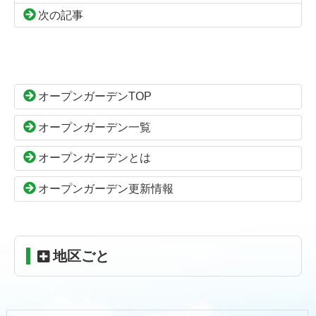
次の記事
コ
ペ
ン
ー
テ
ジ
ン
の
オープンガーデンTOP
ツ
先
本
頭
オープンガーデン一覧
文
へ
の
戻
オープンガーデンとは
先
る
頭
オープンガーデン更新情報
へ
戻
る
地区ごと