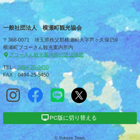
一般社団法人 横瀬町観光協会
〒368-0071 埼玉県秩父郡横瀬町大字芦ヶ久保159
横瀬町ブコーさん観光案内所内
ブコーさん観光案内所の近辺地図
TEL：
0494-25-0450
FAX：0494-25-5450
PC版に切り替える
© Yokoze Town.