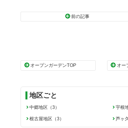
前の記事
コ
ペ
ン
ー
テ
ジ
ン
の
ツ
先
本
頭
オープンガーデンTOP
オー
文
へ
の
戻
先
る
頭
へ
地区ごと
戻
る
中郷地区（3）
宇根
根古屋地区（3）
芦ヶ