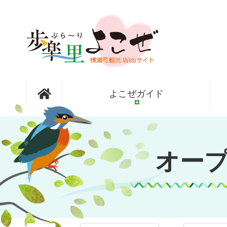
コ
ン
テ
ン
ツ
本
文
オープンガ
へ
よこぜガイド
ス
キ
ッ
ーデン横瀬
プ
オー