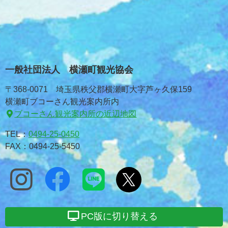
一般社団法人 横瀬町観光協会
〒368-0071 埼玉県秩父郡横瀬町大字芦ヶ久保159
横瀬町ブコーさん観光案内所内
ブコーさん観光案内所の近辺地図
TEL：
0494-25-0450
FAX：0494-25-5450
PC版に切り替える