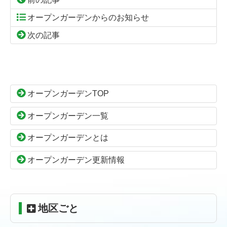
オープンガーデンからのお知らせ
次の記事
コ
ペ
ン
ー
テ
ジ
ン
の
オープンガーデンTOP
ツ
先
本
頭
オープンガーデン一覧
文
へ
の
戻
オープンガーデンとは
先
る
頭
オープンガーデン更新情報
へ
戻
る
地区ごと