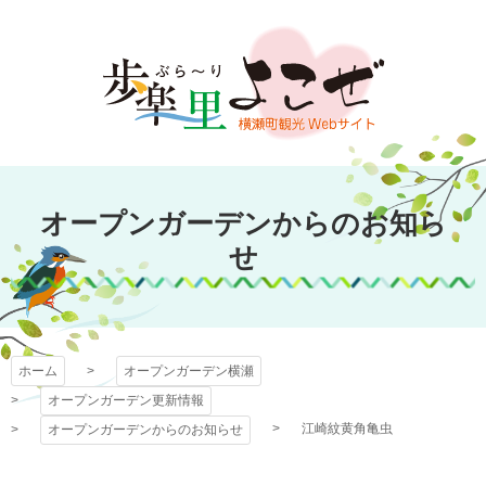
コ
ン
テ
ン
ツ
本
文
オープンガーデン
へ
オープンガーデンからのお知ら
ス
横瀬
キ
せ
ッ
プ
ホーム
オープンガーデン横瀬
オープンガーデン更新情報
江崎紋黄角亀虫
オープンガーデンからのお知らせ