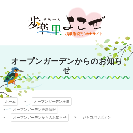
コ
ン
テ
ン
ツ
本
文
オープンガーデン
へ
オープンガーデンからのお知ら
ス
横瀬
キ
せ
ッ
プ
ホーム
オープンガーデン横瀬
オープンガーデン更新情報
ジャコバサボテン
オープンガーデンからのお知らせ