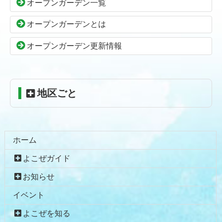
オープンガーデン一覧
文
へ
の
戻
オープンガーデンとは
先
る
頭
オープンガーデン更新情報
へ
戻
る
地区ごと
ホーム
よこぜガイド
お知らせ
イベント
よこぜを知る