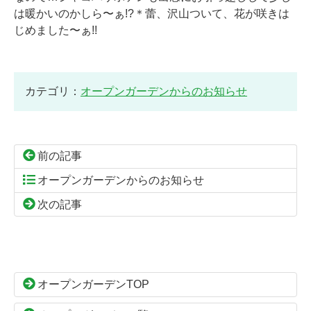
は暖かいのかしら〜ぁ!?＊蕾、沢山ついて、花が咲きは
じめました〜ぁ!!
カテゴリ：
オープンガーデンからのお知らせ
前の記事
オープンガーデンからのお知らせ
次の記事
コ
ペ
ン
ー
テ
ジ
ン
の
オープンガーデンTOP
ツ
先
本
頭