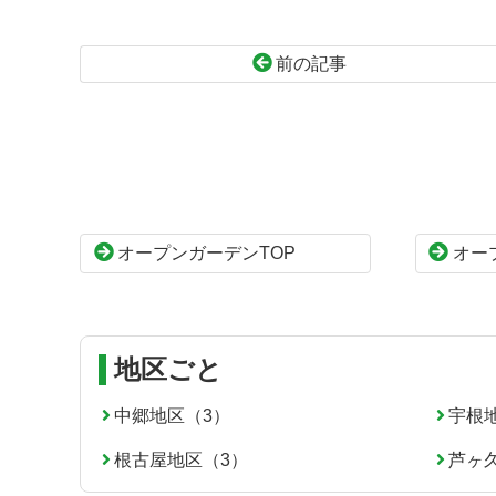
前の記事
コ
ペ
ン
ー
テ
ジ
ン
の
ツ
先
本
頭
オープンガーデンTOP
オー
文
へ
の
戻
先
る
頭
へ
地区ごと
戻
る
中郷地区（3）
宇根
根古屋地区（3）
芦ヶ