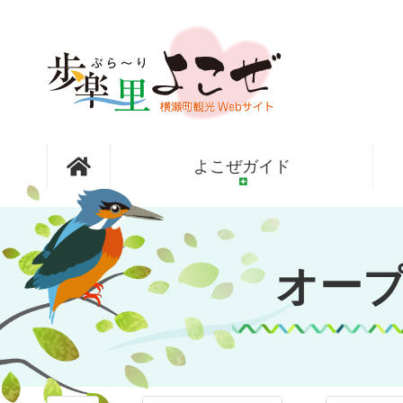
コ
ン
テ
ン
ツ
本
文
オープンガ
へ
よこぜガイド
ス
キ
ッ
ーデン横瀬
プ
オー