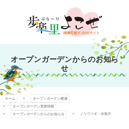
コ
ン
テ
ン
ツ
本
文
オープンガーデン
へ
オープンガーデンからのお知ら
ス
横瀬
キ
せ
ッ
プ
ホーム
オープンガーデン横瀬
オープンガーデン更新情報
ノリウツギ・水無月
オープンガーデンからのお知らせ