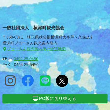
一般社団法人 横瀬町観光協会
〒368-0071 埼玉県秩父郡横瀬町大字芦ヶ久保159
横瀬町ブコーさん観光案内所内
ブコーさん観光案内所の近辺地図
TEL：
0494-25-0450
FAX：0494-25-5450
PC版に切り替える