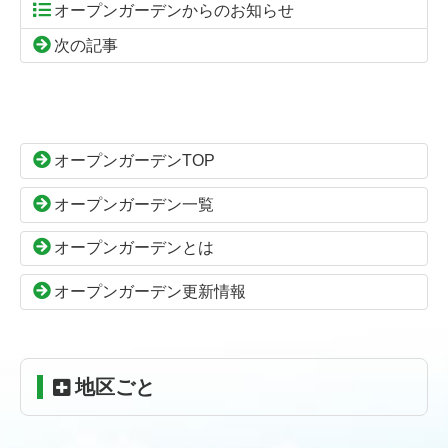
オープンガーデンからのお知らせ
次の記事
コ
ペ
ン
ー
テ
ジ
ン
の
オープンガーデンTOP
ツ
先
本
頭
オープンガーデン一覧
文
へ
の
戻
オープンガーデンとは
先
る
頭
オープンガーデン更新情報
へ
戻
る
地区ごと