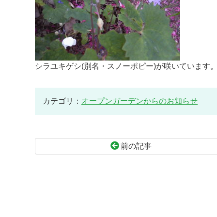
シラユキゲシ(別名・スノーポピー)が咲いています
カテゴリ：
オープンガーデンからのお知らせ
前の記事
コ
ペ
ン
ー
テ
ジ
ン
の
ツ
先