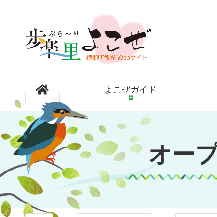
コ
ン
テ
ン
ツ
本
文
オープンガ
へ
よこぜガイド
ス
キ
ッ
ーデン横瀬
プ
オー