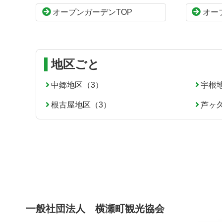
本
頭
オープンガーデンTOP
オー
文
へ
の
戻
先
る
頭
へ
地区ごと
戻
る
中郷地区（3）
宇根
根古屋地区（3）
芦ヶ
一般社団法人 横瀬町観光協会