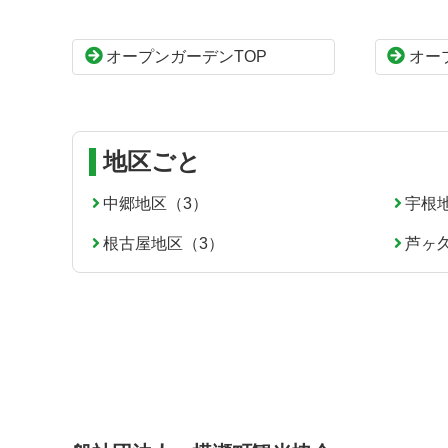
ツ
先
本
頭
オープンガーデンTOP
オー
文
へ
の
戻
先
る
頭
へ
地区ごと
戻
る
中郷地区（3）
宇根
根古屋地区（3）
芦ヶ