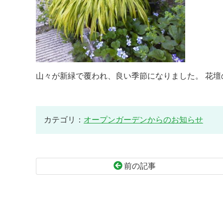
山々が新緑で覆われ、良い季節になりました。 花壇
カテゴリ：
オープンガーデンからのお知らせ
前の記事
コ
ペ
ン
ー
テ
ジ
ン
の