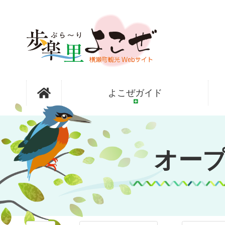
コ
ン
テ
ン
ツ
本
文
オープンガ
へ
よこぜガイド
ス
キ
ッ
ーデン横瀬
プ
オー