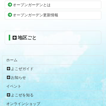
の
戻
オープンガーデンとは
先
る
頭
オープンガーデン更新情報
へ
戻
る
地区ごと
ホーム
よこぜガイド
お知らせ
イベント
よこぜを知る
オンラインショップ