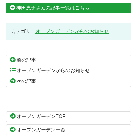
神田恵子さんの記事一覧はこちら
カテゴリ：
オープンガーデンからのお知らせ
前の記事
オープンガーデンからのお知らせ
次の記事
コ
ペ
ン
ー
テ
ジ
ン
の
オープンガーデンTOP
ツ
先
本
頭
オープンガーデン一覧
文
へ