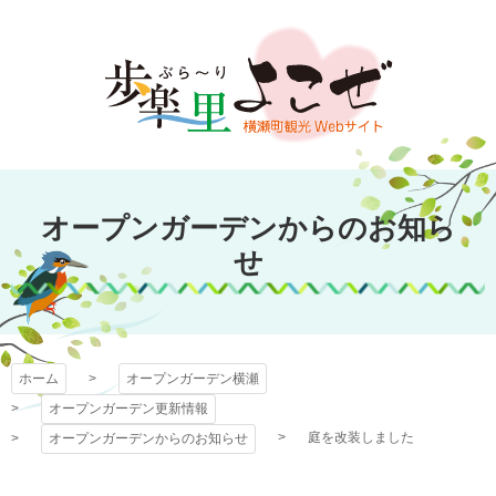
コ
ン
テ
ン
ツ
本
文
オープンガーデン
へ
オープンガーデンからのお知ら
ス
横瀬
キ
せ
ッ
プ
ホーム
オープンガーデン横瀬
オープンガーデン更新情報
庭を改装しました
オープンガーデンからのお知らせ