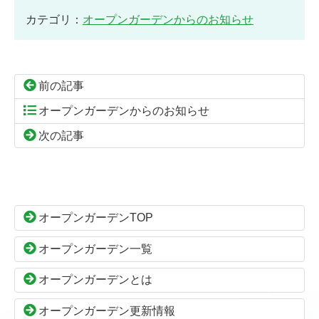
カテゴリ：
オープンガーデンからのお知らせ
前の記事
オープンガーデンからのお知らせ
次の記事
コ
ペ
ン
ー
テ
ジ
ン
の
オープンガーデンTOP
ツ
先
本
頭
オープンガーデン一覧
文
へ
の
戻
オープンガーデンとは
先
る
頭
オープンガーデン更新情報