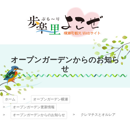
コ
ン
テ
ン
ツ
本
文
オープンガーデン
へ
オープンガーデンからのお知ら
ス
横瀬
キ
せ
ッ
プ
ホーム
オープンガーデン横瀬
オープンガーデン更新情報
クレマチスとオルレア
オープンガーデンからのお知らせ