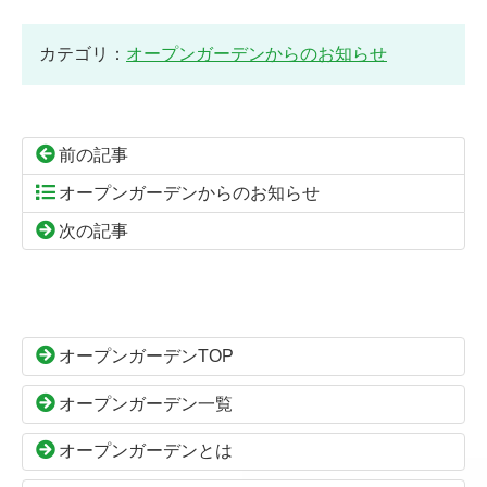
カテゴリ：
オープンガーデンからのお知らせ
前の記事
オープンガーデンからのお知らせ
次の記事
コ
ペ
ン
ー
テ
ジ
ン
の
オープンガーデンTOP
ツ
先
本
頭
オープンガーデン一覧
文
へ
の
戻
オープンガーデンとは
先
る