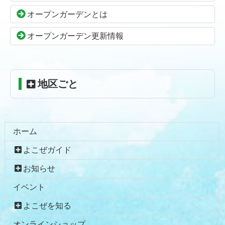
の
戻
オープンガーデンとは
先
る
頭
オープンガーデン更新情報
へ
戻
る
地区ごと
ホーム
よこぜガイド
お知らせ
イベント
よこぜを知る
オンラインショップ