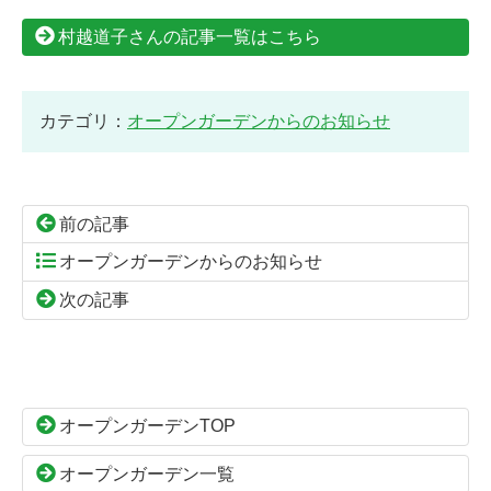
村越道子さんの記事一覧はこちら
カテゴリ：
オープンガーデンからのお知らせ
前の記事
オープンガーデンからのお知らせ
次の記事
コ
ペ
ン
ー
テ
ジ
ン
の
オープンガーデンTOP
ツ
先
本
頭
オープンガーデン一覧
文
へ