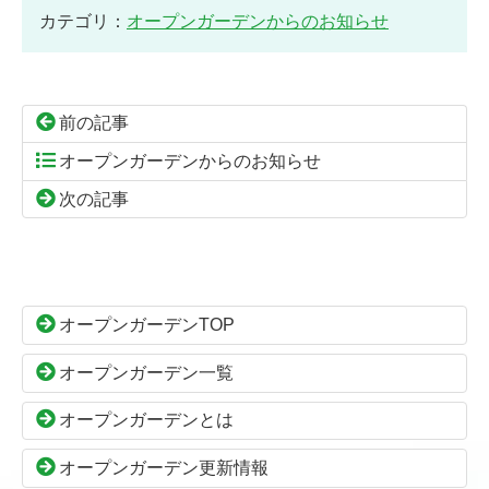
カテゴリ：
オープンガーデンからのお知らせ
前の記事
オープンガーデンからのお知らせ
次の記事
コ
ペ
ン
ー
テ
ジ
ン
の
オープンガーデンTOP
ツ
先
本
頭
オープンガーデン一覧
文
へ
の
戻
オープンガーデンとは
先
る
頭
オープンガーデン更新情報