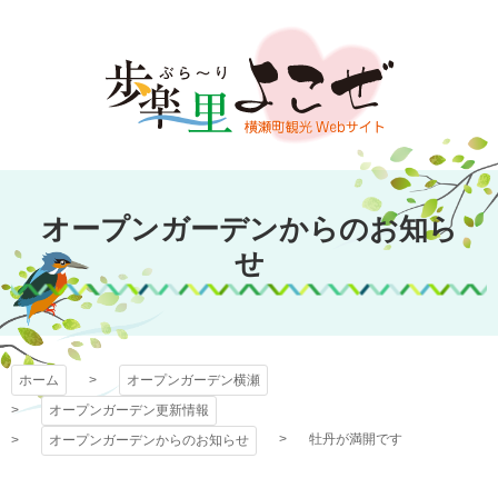
コ
ン
テ
ン
ツ
本
文
オープンガーデン
へ
オープンガーデンからのお知ら
ス
横瀬
キ
せ
ッ
プ
ホーム
オープンガーデン横瀬
オープンガーデン更新情報
牡丹が満開です
オープンガーデンからのお知らせ