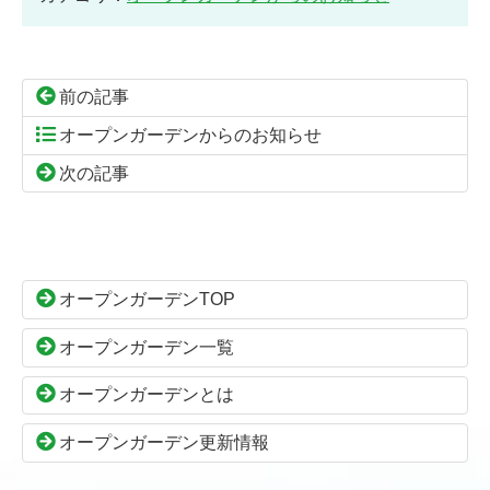
前の記事
オープンガーデンからのお知らせ
次の記事
コ
ペ
ン
ー
テ
ジ
ン
の
オープンガーデンTOP
ツ
先
本
頭
オープンガーデン一覧
文
へ
の
戻
オープンガーデンとは
先
る
頭
オープンガーデン更新情報
へ