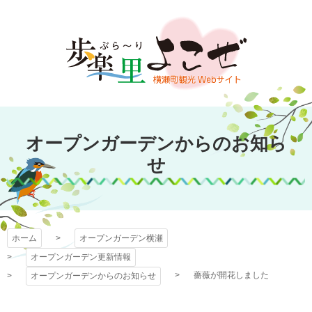
コ
ン
テ
ン
ツ
本
文
オープンガーデン
へ
オープンガーデンからのお知ら
ス
横瀬
キ
せ
ッ
プ
ホーム
オープンガーデン横瀬
オープンガーデン更新情報
薔薇が開花しました
オープンガーデンからのお知らせ