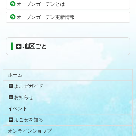
の
戻
オープンガーデンとは
先
る
頭
オープンガーデン更新情報
へ
戻
る
地区ごと
ホーム
よこぜガイド
お知らせ
イベント
よこぜを知る
オンラインショップ