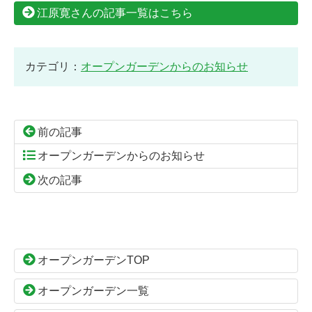
江原寛さんの記事一覧はこちら
カテゴリ：
オープンガーデンからのお知らせ
前の記事
オープンガーデンからのお知らせ
次の記事
コ
ペ
ン
ー
テ
ジ
ン
の
オープンガーデンTOP
ツ
先
本
頭
オープンガーデン一覧
文
へ