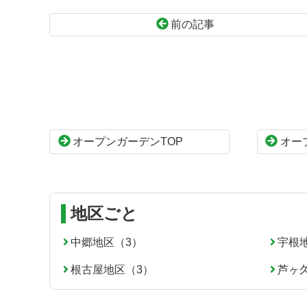
前の記事
コ
ペ
ン
ー
テ
ジ
ン
の
ツ
先
本
頭
オープンガーデンTOP
オー
文
へ
の
戻
先
る
頭
へ
地区ごと
戻
る
中郷地区（3）
宇根
根古屋地区（3）
芦ヶ