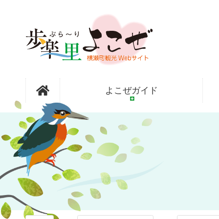
コ
ン
テ
ン
ツ
本
文
オープンガ
へ
よこぜガイド
ス
キ
ッ
ーデン横瀬
プ