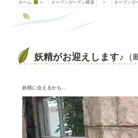
ホーム
オープンガーデン横瀬
オープンガ
妖精がお迎えします♪
（
妖精に会えるかも…
動
画
プ
レ
ー
ヤ