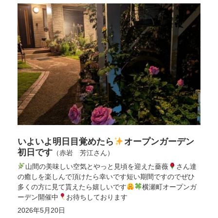
いよいよ明日目覚めたら
オープンガーデン
初日です
（赤岩 芳江さん）
山間の美味しい空気とやっと見頃を迎えた薔薇
さん達
の癒しを楽しんで頂けたら幸いです短い期間ですのでぜひ
多くの方に見て貰えたら嬉しいです
横瀬町オープンガ
ーデン開催中
お待ちしております
2026年5月20日