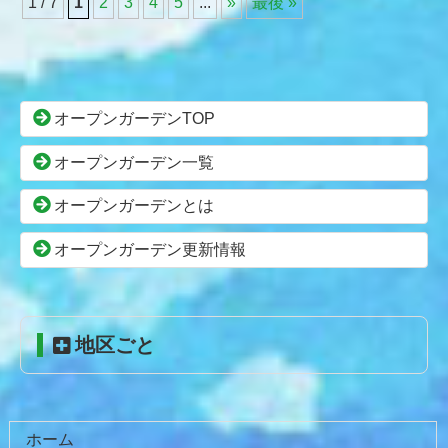
1 / 7
1
2
3
4
5
...
»
最後 »
コ
ペ
ン
ー
テ
ジ
ン
の
オープンガーデンTOP
ツ
先
本
頭
オープンガーデン一覧
文
へ
の
戻
オープンガーデンとは
先
る
頭
オープンガーデン更新情報
へ
戻
る
地区ごと
ホーム