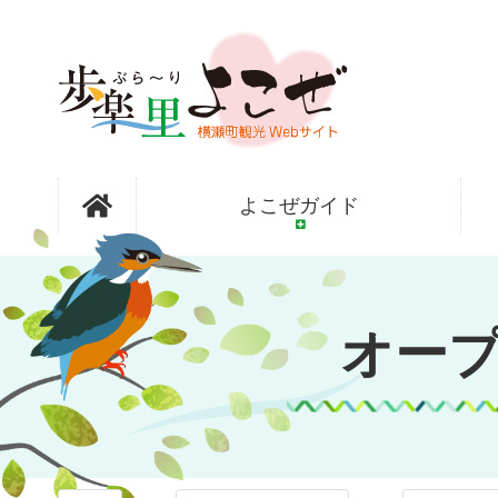
コ
ン
テ
ン
ツ
本
文
オープンガ
へ
よこぜガイド
ス
キ
ッ
ーデン横瀬
プ
オー