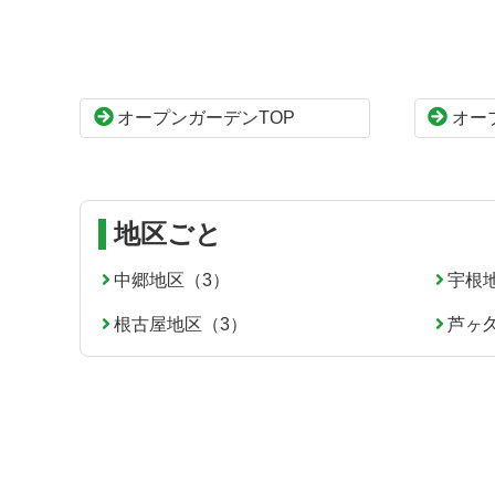
テ
ジ
ン
の
ツ
先
本
頭
オープンガーデンTOP
オー
文
へ
の
戻
先
る
頭
へ
地区ごと
戻
る
中郷地区（3）
宇根
根古屋地区（3）
芦ヶ